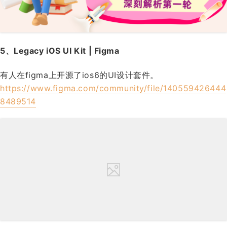
5、Legacy iOS UI Kit | Figma
有人在figma上开源了ios6的UI设计套件。
https://www.figma.com/community/file/140559426444
8489514