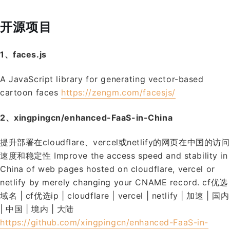
开源项目
1、faces.js
A JavaScript library for generating vector-based
cartoon faces
https://zengm.com/facesjs/
2、xingpingcn/enhanced-FaaS-in-China
提升部署在cloudflare、vercel或netlify的网页在中国的访问
速度和稳定性 Improve the access speed and stability in
China of web pages hosted on cloudflare, vercel or
netlify by merely changing your CNAME record. cf优选
域名 | cf优选ip | cloudflare | vercel | netlify | 加速 | 国内
| 中国 | 境内 | 大陆
https://github.com/xingpingcn/enhanced-FaaS-in-